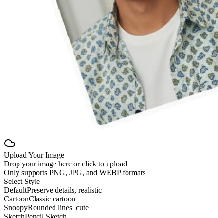
Upload Your Image
Drop your image here or click to upload
Only supports
PNG
,
JPG
, and
WEBP
formats
Select Style
Default
Preserve details, realistic
Cartoon
Classic cartoon
Snoopy
Rounded lines, cute
Sketch
Pencil Sketch