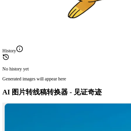
History
No history yet
Generated images will appear here
AI 图片转线稿转换器 - 见证奇迹